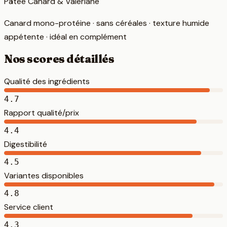
Pâtée Canard & Valériane
Canard mono-protéine · sans céréales · texture humide
appétente · idéal en complément
Nos scores détaillés
Qualité des ingrédients
4.7
Rapport qualité/prix
4.4
Digestibilité
4.5
Variantes disponibles
4.8
Service client
4.3