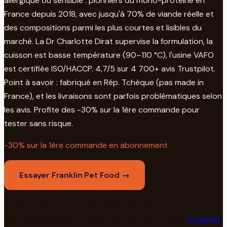
allergique ou sensible : pionniers du mono-protéine en
France depuis 2018, avec jusqu'à 70% de viande réelle et
des compositions parmi les plus courtes et lisibles du
marché. La Dr Charlotte Dirat supervise la formulation, la
cuisson est basse température (90–110 °C), l'usine VAFO
est certifiée ISO/HACCP. 4,7/5 sur 4 700+ avis Trustpilot.
Point à savoir : fabriqué en Rép. Tchèque (pas made in
France), et les livraisons sont parfois problématiques selon
les avis. Profite des -30% sur la 1ère commande pour
tester sans risque.
-30% sur la 1ère commande en abonnement
Essayer Franklin Pet Food →
🔗 Lien affilié — on perçoit une commission si tu
commandes, sans impact sur le prix que tu paies.
En savoir