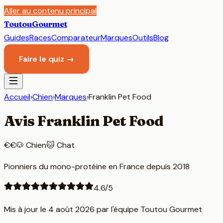
Aller au contenu principal
Toutou
Gourmet
Guides
Races
Comparateur
Marques
Outils
Blog
Faire le quiz →
Accueil
›
Chien
›
Marques
›
Franklin Pet Food
Avis
Franklin Pet Food
€€
🐶 Chien
🐱 Chat
Pionniers du mono-protéine en France depuis 2018
4.6
/5
Mis à jour le
4 août 2026
par l'équipe Toutou Gourmet