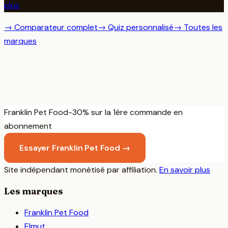
plus
→ Comparateur complet
→ Quiz personnalisé
→ Toutes les
marques
Franklin Pet Food
Toutou
Gourmet
-30% sur la 1ère commande en
abonnement
Le comparateur fun et honnête de la bouffe premium pour
chiens et chats en France.
Essayer
Franklin Pet Food
→
Site indépendant monétisé par affiliation.
En savoir plus
Les marques
Franklin Pet Food
Elmut