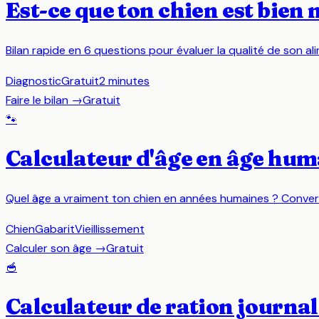
Est-ce que ton chien est bien 
Bilan rapide en 6 questions pour évaluer la qualité de son al
Diagnostic
Gratuit
2 minutes
Faire le bilan
→
Gratuit
🐾
Calculateur d'âge en âge hum
Quel âge a vraiment ton chien en années humaines ? Conversio
Chien
Gabarit
Vieillissement
Calculer son âge
→
Gratuit
🥣
Calculateur de ration journal