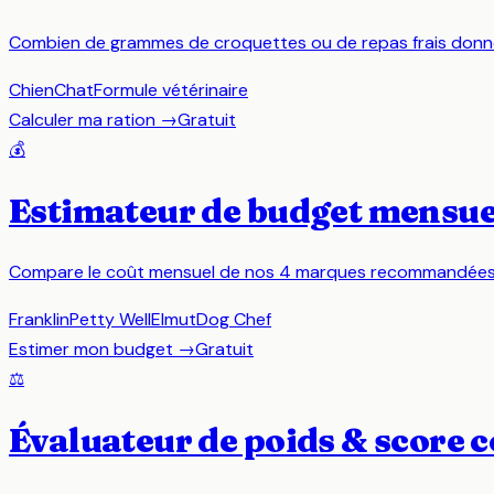
Combien de grammes de croquettes ou de repas frais donner pa
Chien
Chat
Formule vétérinaire
Calculer ma ration
→
Gratuit
💰
Estimateur de budget mensue
Compare le coût mensuel de nos 4 marques recommandées pou
Franklin
Petty Well
Elmut
Dog Chef
Estimer mon budget
→
Gratuit
⚖️
Évaluateur de poids & score 