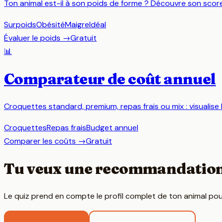
Ton animal est-il à son poids de forme ? Découvre son score 
Surpoids
Obésité
Maigre
Idéal
Évaluer le poids
→
Gratuit
📊
Comparateur de coût annuel
Croquettes standard, premium, repas frais ou mix : visualise 
Croquettes
Repas frais
Budget annuel
Comparer les coûts
→
Gratuit
Tu veux une recommandation
Le quiz prend en compte le profil complet de ton animal pou