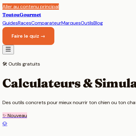
Aller au contenu principal
Toutou
Gourmet
Guides
Races
Comparateur
Marques
Outils
Blog
Faire le quiz →
🛠️ Outils gratuits
Calculateurs & Simul
Des outils concrets pour mieux nourrir ton chien ou ton chat 
✨ Nouveau
🐶