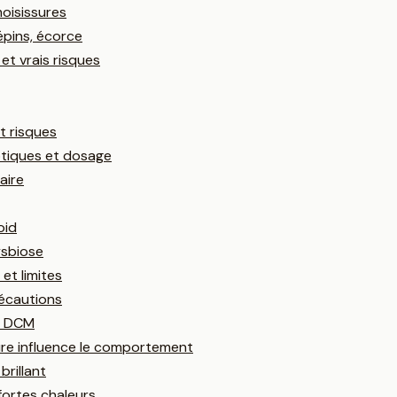
moisissures
épins, écorce
et vrais risques
t risques
otiques et dosage
aire
oid
ysbiose
et limites
récautions
se DCM
ture influence le comportement
brillant
fortes chaleurs