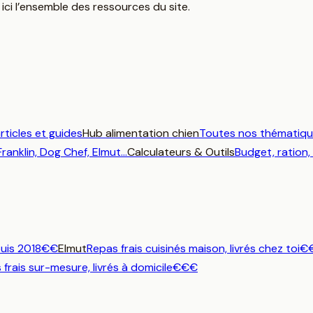
ci l’ensemble des ressources du site.
rticles et guides
Hub alimentation chien
Toutes nos thématiq
Franklin, Dog Chef, Elmut…
Calculateurs & Outils
Budget, ration,
uis 2018
€€
Elmut
Repas frais cuisinés maison, livrés chez toi
€
frais sur-mesure, livrés à domicile
€€€