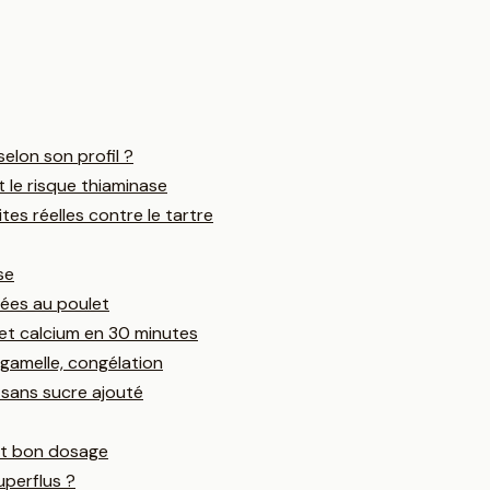
elon son profil ?
t le risque thiaminase
tes réelles contre le tartre
se
hées au poulet
 et calcium en 30 minutes
 gamelle, congélation
 sans sucre ajouté
 et bon dosage
uperflus ?