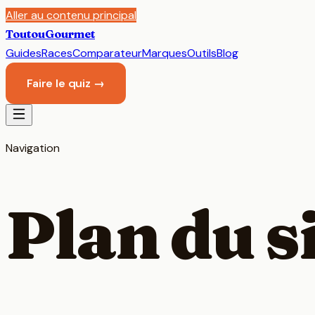
Aller au contenu principal
Toutou
Gourmet
Guides
Races
Comparateur
Marques
Outils
Blog
Faire le quiz →
Navigation
Plan du s