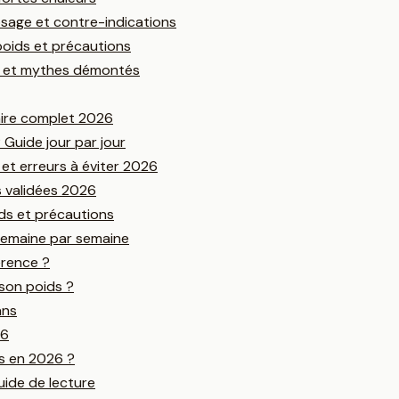
osage et contre-indications
 poids et précautions
ge et mythes démontés
aire complet 2026
 Guide jour par jour
et erreurs à éviter 2026
s validées 2026
ids et précautions
 semaine par semaine
érence ?
 son poids ?
ans
26
is en 2026 ?
uide de lecture