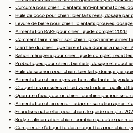
›
Curcuma pour chien : bienfaits anti-inflammatoires, d
›
Huile de coco pour chien : bienfaits réels, dosage par
›
Levure de bière pour chien : bienfaits prouvés, dosa
›
Alimentation BARF pour chien : guide complet 2026
›
Comment faire maigrir son chien : programme aliment
›
Diarrhée du chien : que faire et que donner à manger ?
›
Ration ménagère pour chien : guide complet, recettes 
›
Probiotiques pour chien : bienfaits, dosage et souche
›
Huile de saumon pour chien : bienfaits, dosage par po
›
Alimentation chienne gestante et allaitante : le guide
›
Croquettes pressées à froid vs extrudées : quelle diff
›
Quantité d'eau pour un chien : combien par jour selon
›
Alimentation chien senior : adapter sa ration après 7 
›
Friandises naturelles pour chien : le guide complet 20
›
Budget alimentation chien : combien ça coûte par mo
›
Comprendre l'étiquette des croquettes pour chien : g