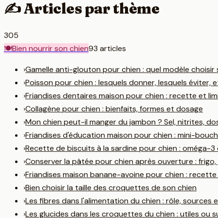
✍️
Articles par thème
305
🍽️
Bien nourrir son chien
93
article
s
›
Gamelle anti-glouton pour chien : quel modèle choisir s
›
Poisson pour chien : lesquels donner, lesquels éviter, e
›
Friandises dentaires maison pour chien : recette et limi
›
Collagène pour chien : bienfaits, formes et dosage
›
Mon chien peut-il manger du jambon ? Sel, nitrites, do
›
Friandises d'éducation maison pour chien : mini-bouc
›
Recette de biscuits à la sardine pour chien : oméga-3
›
Conserver la pâtée pour chien après ouverture : frigo,
›
Friandises maison banane-avoine pour chien : recette
›
Bien choisir la taille des croquettes de son chien
›
Les fibres dans l'alimentation du chien : rôle, sources
›
Les glucides dans les croquettes du chien : utiles ou s