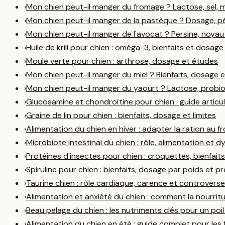
›
Mon chien peut-il manger du fromage ? Lactose, sel, 
›
Mon chien peut-il manger de la pastèque ? Dosage, p
›
Mon chien peut-il manger de l'avocat ? Persine, noyau 
›
Huile de krill pour chien : oméga-3, bienfaits et dosage
›
Moule verte pour chien : arthrose, dosage et études
›
Mon chien peut-il manger du miel ? Bienfaits, dosage e
›
Mon chien peut-il manger du yaourt ? Lactose, probi
›
Glucosamine et chondroïtine pour chien : guide articul
›
Graine de lin pour chien : bienfaits, dosage et limites
›
Alimentation du chien en hiver : adapter la ration au fr
›
Microbiote intestinal du chien : rôle, alimentation et d
›
Protéines d'insectes pour chien : croquettes, bienfaits 
›
Spiruline pour chien : bienfaits, dosage par poids et p
›
Taurine chien : rôle cardiaque, carence et controver
›
Alimentation et anxiété du chien : comment la nourri
›
Beau pelage du chien : les nutriments clés pour un poil 
›
Alimentation du chien en été : guide complet pour les 