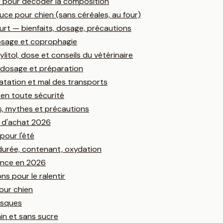
ue pour décoder la composition
ce pour chien (sans céréales, au four)
urt — bienfaits, dosage, précautions
dosage et coprophagie
itol, dose et conseils du vétérinaire
, dosage et préparation
ratation et mal des transports
 en toute sécurité
ls, mythes et précautions
e d'achat 2026
pour l'été
durée, contenant, oxydation
ience en 2026
ns pour le ralentir
our chien
isques
ain et sans sucre