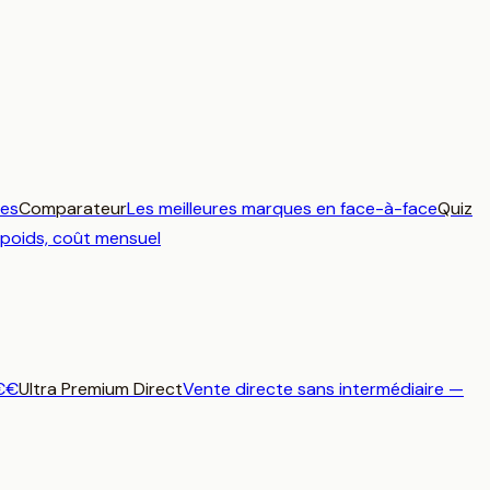
ues
Comparateur
Les meilleures marques en face-à-face
Quiz
 poids, coût mensuel
€€
Ultra Premium Direct
Vente directe sans intermédiaire —