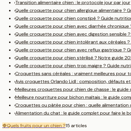
›
Transition alimentaire chien : le protocole jour par jour
›
Quelle croquette pour chien allergique alimentaire ? 
›
Quelle croquette pour chien constipé ? Guide nutriti
›
Quelle croquette pour chien avec diarrhée chronique
›
Quelle croquette pour chien avec digestion sensible 
›
Quelle croquette pour chien intolérant aux céréales 
›
Quelle croquette pour chien avec reflux gastrique ? 
›
Quelle croquette pour chien stérilisé ? Notre guide 2
›
Quelle croquette pour chien trop maigre ? Guide nutr
›
Croquettes sans céréales : vraiment meilleures pour t
›
Avis croquettes Orlando Lidl : composition, défauts et
›
Meilleures croquettes pour chien de chasse : le guid
›
Meilleure nourriture pour bichon maltais : le guide co
›
Croquettes ou pâtée pour chien : quelle alimentation 
›
Alimentation du chat : le guide complet pour faire le b
🍓
Quels fruits pour un chien ?
15
article
s