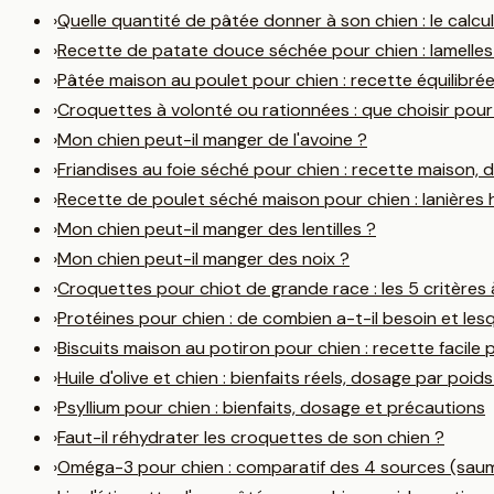
›
Quelle quantité de pâtée donner à son chien : le calcul
›
Recette de patate douce séchée pour chien : lamelle
›
Pâtée maison au poulet pour chien : recette équilibrée 
›
Croquettes à volonté ou rationnées : que choisir pour
›
Mon chien peut-il manger de l'avoine ?
›
Friandises au foie séché pour chien : recette maison,
›
Recette de poulet séché maison pour chien : lanières 
›
Mon chien peut-il manger des lentilles ?
›
Mon chien peut-il manger des noix ?
›
Croquettes pour chiot de grande race : les 5 critères à 
›
Protéines pour chien : de combien a-t-il besoin et lesq
›
Biscuits maison au potiron pour chien : recette facile p
›
Huile d'olive et chien : bienfaits réels, dosage par poids
›
Psyllium pour chien : bienfaits, dosage et précautions
›
Faut-il réhydrater les croquettes de son chien ?
›
Oméga-3 pour chien : comparatif des 4 sources (saumon,