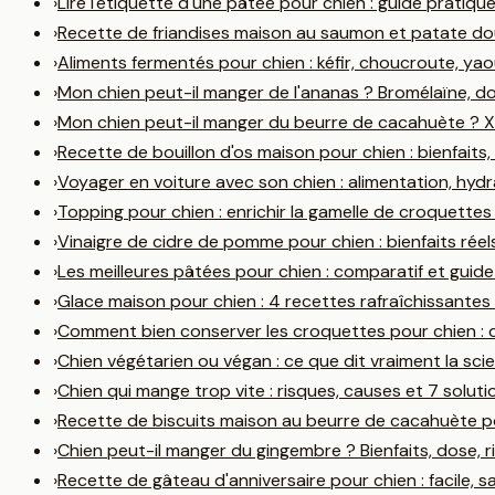
›
Lire l'étiquette d'une pâtée pour chien : guide pratiq
›
Recette de friandises maison au saumon et patate dou
›
Aliments fermentés pour chien : kéfir, choucroute, yao
›
Mon chien peut-il manger de l'ananas ? Bromélaïne, 
›
Mon chien peut-il manger du beurre de cacahuète ? Xyl
›
Recette de bouillon d'os maison pour chien : bienfaits
›
Voyager en voiture avec son chien : alimentation, hyd
›
Topping pour chien : enrichir la gamelle de croquettes
›
Vinaigre de cidre de pomme pour chien : bienfaits rée
›
Les meilleures pâtées pour chien : comparatif et guid
›
Glace maison pour chien : 4 recettes rafraîchissantes 
›
Comment bien conserver les croquettes pour chien : 
›
Chien végétarien ou végan : ce que dit vraiment la sc
›
Chien qui mange trop vite : risques, causes et 7 solutio
›
Recette de biscuits maison au beurre de cacahuète p
›
Chien peut-il manger du gingembre ? Bienfaits, dose, r
›
Recette de gâteau d'anniversaire pour chien : facile, s