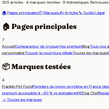
305
articles ·
4
marques testées ·
9
thématiques. Retrouvez i
🏠 Pages principales
📦 Marques
✍️ Articles
🔧 Outils
ℹ️ Légal
🏠
Pages principales
7
Accueil
Comparateur de croquettes premium
Blog
Tous nos a
personnalisé
Trouver la nourriture idéale
Toutes les marques
📦
Marques testées
4
Franklin Pet Food
Pionniers du mono-protéine en France dep
premium accessible à -40 % vs animalerie
€€
Dog Chef
Repas 
→ Toutes les marques