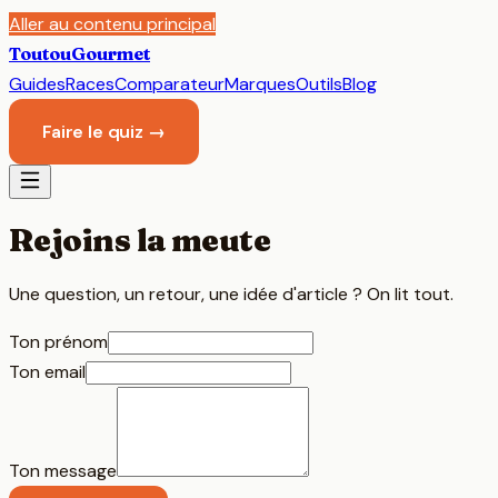
Aller au contenu principal
Toutou
Gourmet
Guides
Races
Comparateur
Marques
Outils
Blog
Faire le quiz →
Rejoins la meute
Une question, un retour, une idée d'article ? On lit tout.
Ton prénom
Ton email
Ton message