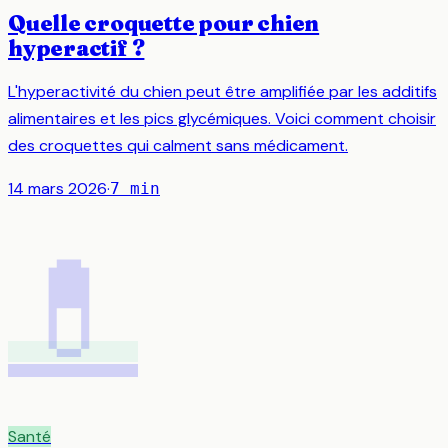
Quelle croquette pour chien
hyperactif ?
L'hyperactivité du chien peut être amplifiée par les additifs
alimentaires et les pics glycémiques. Voici comment choisir
des croquettes qui calment sans médicament.
14 mars 2026
·
7
min
💊
Santé