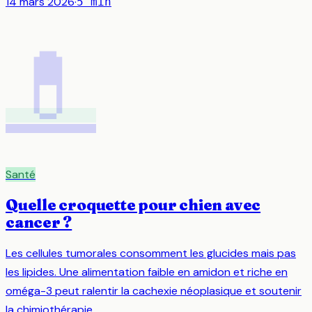
14 mars 2026
·
5
min
💊
Santé
Quelle croquette pour chien avec
cancer ?
Les cellules tumorales consomment les glucides mais pas
les lipides. Une alimentation faible en amidon et riche en
oméga-3 peut ralentir la cachexie néoplasique et soutenir
la chimiothérapie.