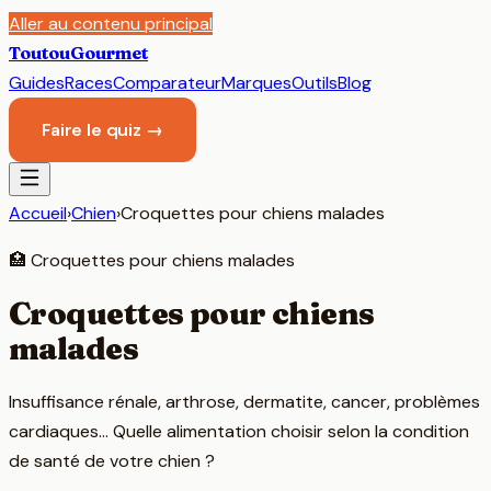
Aller au contenu principal
Toutou
Gourmet
Guides
Races
Comparateur
Marques
Outils
Blog
Faire le quiz →
Accueil
›
Chien
›
Croquettes pour chiens malades
🏥
Croquettes pour chiens malades
Croquettes pour chiens
malades
Insuffisance rénale, arthrose, dermatite, cancer, problèmes
cardiaques… Quelle alimentation choisir selon la condition
de santé de votre chien ?