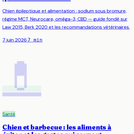
Chien épileptique et alimentation : sodium sous bromure,
régime MCT, Neurocare, oméga-3, CBD — guide fondé sur
Law 2015, Berk 2020 et les recommandations vétérinaires.
7 juin 2026
·
7
min
💊
Santé
Chien et barbecue : les aliments à