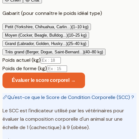
🐶 Chien
🐱 Chat
Gabarit (pour connaître le poids idéal type)
Petit (Yorkshire, Chihuahua, Carlin...)
(
1
–
10
kg)
Moyen (Cocker, Beagle, Bulldog...)
(
10
–
25
kg)
Grand (Labrador, Golden, Husky...)
(
25
–
40
kg)
Très grand (Berger, Dogue, Saint-Bernard...)
(
40
–
80
kg)
Poids actuel (kg)
Poids de forme (kg)
Évaluer le score corporel →
📏
Qu'est-ce que le Score de Condition Corporelle (SCC) ?
Le SCC est l'indicateur utilisé par les vétérinaires pour
évaluer la composition corporelle d'un animal sur une
échelle de 1 (cachectique) à 9 (obèse).