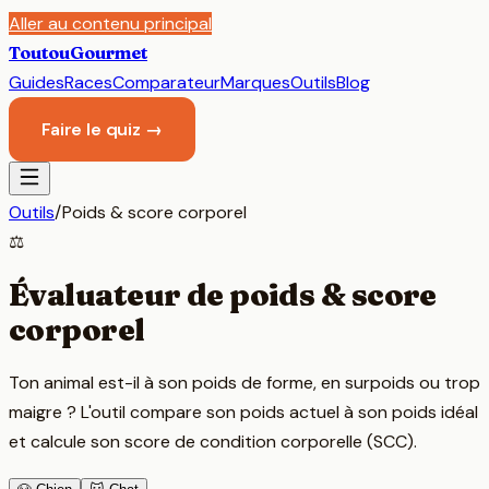
Aller au contenu principal
Toutou
Gourmet
Guides
Races
Comparateur
Marques
Outils
Blog
Faire le quiz →
Outils
/
Poids & score corporel
⚖️
Évaluateur de poids & score
corporel
Ton animal est-il à son poids de forme, en surpoids ou trop
maigre ? L'outil compare son poids actuel à son poids idéal
et calcule son score de condition corporelle (SCC).