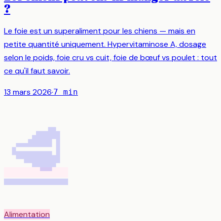
?
Le foie est un superaliment pour les chiens — mais en
petite quantité uniquement. Hypervitaminose A, dosage
selon le poids, foie cru vs cuit, foie de bœuf vs poulet : tout
ce qu'il faut savoir.
13 mars 2026
·
7
min
🥩
Alimentation