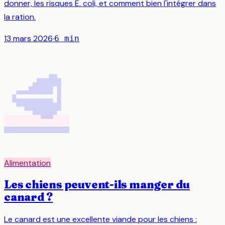
donner, les risques E. coli, et comment bien l'intégrer dans
la ration.
13 mars 2026
·
6
min
🥩
Alimentation
Les chiens peuvent-ils manger du
canard ?
Le canard est une excellente viande pour les chiens :