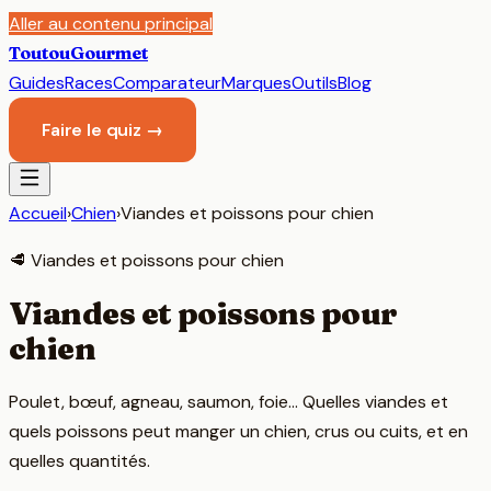
Aller au contenu principal
Toutou
Gourmet
Guides
Races
Comparateur
Marques
Outils
Blog
Faire le quiz →
Accueil
›
Chien
›
Viandes et poissons pour chien
🥩
Viandes et poissons pour chien
Viandes et poissons pour
chien
Poulet, bœuf, agneau, saumon, foie… Quelles viandes et
quels poissons peut manger un chien, crus ou cuits, et en
quelles quantités.