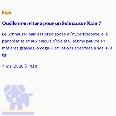
Race
Quelle nourriture pour un Schnauzer Nain ?
Le Schnauzer nain est prédisposé à l'hyperlipidémie, à la
pancréatite et aux calculs d'oxalate. Régime pauvre en
matières grasses, oméga-3 et rations adaptées à ses 4-8
kg.
4 mai 2026
·
8
min
🐕