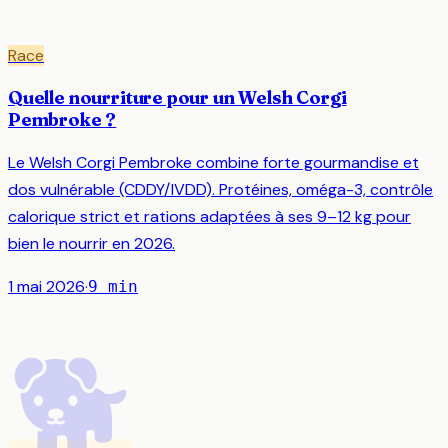
Race
Quelle nourriture pour un Welsh Corgi
Pembroke ?
Le Welsh Corgi Pembroke combine forte gourmandise et
dos vulnérable (CDDY/IVDD). Protéines, oméga-3, contrôle
calorique strict et rations adaptées à ses 9–12 kg pour
bien le nourrir en 2026.
1 mai 2026
·
9
min
🐕