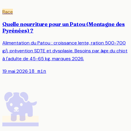
Race
Quelle nourriture pour un Patou (Montagne des
Pyrénées) ?
Alimentation du Patou : croissance lente, ration 500-700
g/j, prévention SDTE et dysplasie. Besoins par âge du chiot
à l'adulte de 45-65 kg, marques 2026.
19 mai 2026
·
18
min
🐕