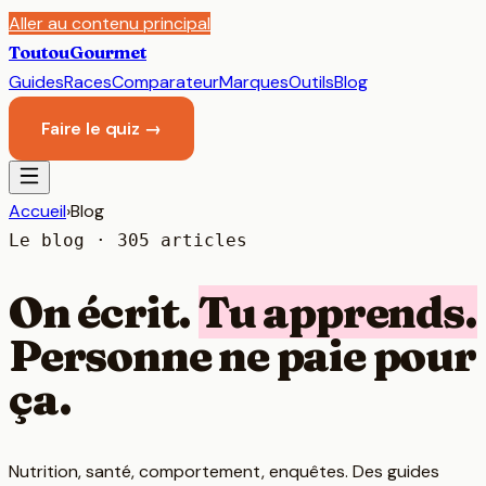
Aller au contenu principal
Toutou
Gourmet
Guides
Races
Comparateur
Marques
Outils
Blog
Faire le quiz →
Accueil
›
Blog
Le blog ·
305
articles
On écrit.
Tu apprends.
Personne ne paie pour
ça.
Nutrition, santé, comportement, enquêtes. Des guides