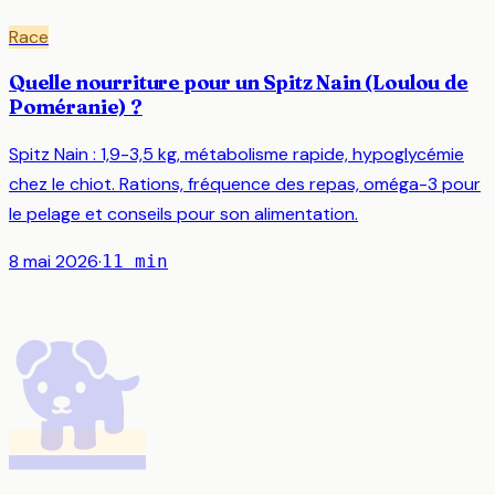
Race
Quelle nourriture pour un Spitz Nain (Loulou de
Poméranie) ?
Spitz Nain : 1,9-3,5 kg, métabolisme rapide, hypoglycémie
chez le chiot. Rations, fréquence des repas, oméga-3 pour
le pelage et conseils pour son alimentation.
8 mai 2026
·
11
min
🐕