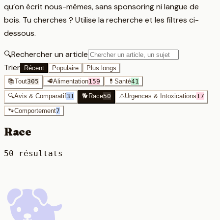
qu’on écrit nous-mêmes, sans sponsoring ni langue de
bois. Tu cherches ? Utilise la recherche et les filtres ci-
dessous.
🔍
Rechercher un article
Trier
Récent
Populaire
Plus longs
📚
Tout
305
🥩
Alimentation
159
💊
Santé
41
🔍
Avis & Comparatif
31
🐕
Race
50
⚠️
Urgences & Intoxications
17
🐾
Comportement
7
Race
50
résultat
s
🐕