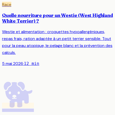
Race
Quelle nourriture pour un Westie (West Highland
White Terrier) ?
Westie et alimentation : croquettes hypoallergéniques,
repas frais, ration adaptée à un petit terrier sensible. Tout
pour la peau atopique, le pelage blanc et la prévention des
calculs.
5 mai 2026
·
12
min
🐕