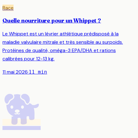
Race
Quelle nourriture pour un Whippet ?
Le Whippet est un lévrier athlétique prédisposé à la
maladie valvulaire mitrale et très sensible au surpoids.
Protéines de qualité, oméga-3 EPA/DHA et rations
calibrées pour 12-13 kg.
11 mai 2026
·
11
min
🐕